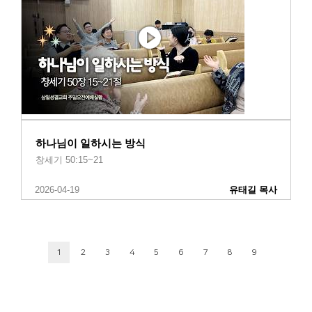
하나님이 일하시는 방식
창세기 50:15~21
2026-04-19
유태길 목사
1
2
3
4
5
6
7
8
9