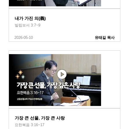
내가 가진 의(義)
빌립보서 3:7~9
2026-05-10
유태길 목사
가장 큰 선물, 가장 큰 사랑
요한복음 3:16~17