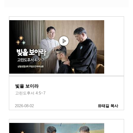
빛을 보이라
고린도후서 4:5~7
2026-08-02
유태길 목사