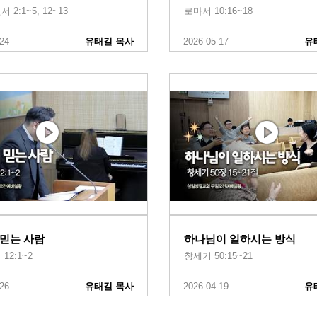
2:1~5, 12~13
로마서 10:16~18
-24
유태길 목사
2026-05-17
유
 믿는 사람
하나님이 일하시는 방식
12:1~2
창세기 50:15~21
-26
유태길 목사
2026-04-19
유