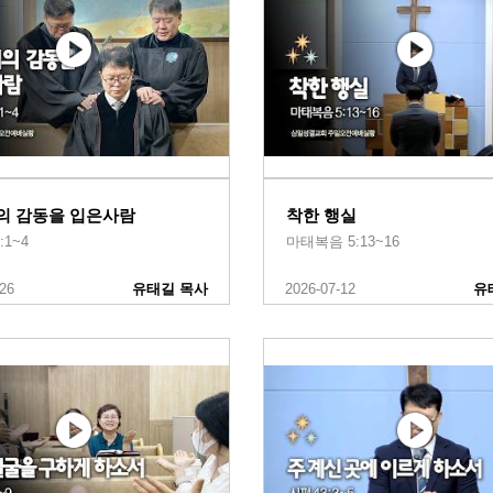
의 감동을 입은사람
착한 행실
:1~4
마태복음 5:13~16
-26
유태길 목사
2026-07-12
유