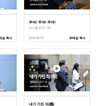
주여! 주여! 주여!
다니엘 9:17~19
태길 목사
2026-06-07
유태길 목사
내가 가진 의(義)