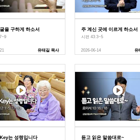
얼굴을 구하게 하소서
주 계신 곳에 이르게 하소서
7~9
시편 43:3~5
-21
유태길 목사
2026-06-14
유
Key는 성령입니다
듣고 읽은 말씀대로~