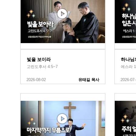
빛을 보이라
하나님
고린도후서 4:5~7
에스라 1
2026-08-02
유태길 목사
2026-07