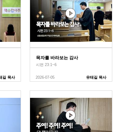
목자를 바라보는 감사
시편 23:1~6
태길 목사
2026-07-05
유태길 목사