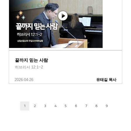
끝까지 믿는 사람
히브리서 12:1~2
2026-04-26
유태길 목사
1
2
3
4
5
6
7
8
9