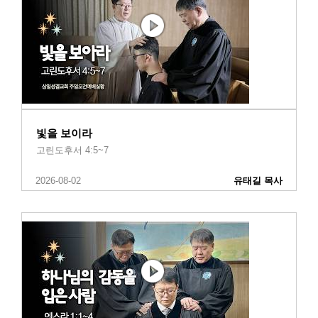
빛을 보이라
고린도후서 4:5~7
2026-08-02
유태길 목사