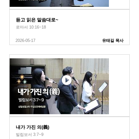
듣고 읽은 말씀대로~
로마서 10:16~18
2026-05-17
유태길 목사
내가 가진 의(義)
빌립보서 3:7~9