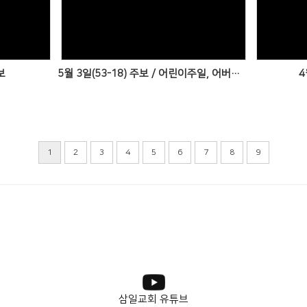
Views
보
5월 3일(53-18) 주보 / 어린이주일, 어버이주일
4
1
2
3
4
5
6
7
8
9
삼일교회 유튜브