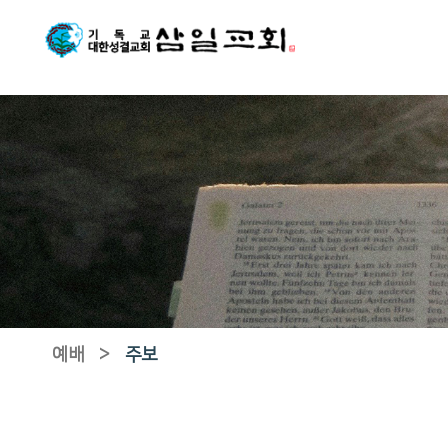
예배
>
주보