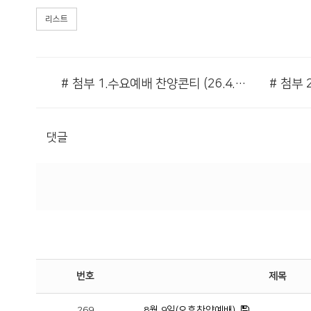
리스트
# 첨부 1.수요예배 찬양콘티 (26.4.22).hwp
댓글
번호
제목
269
8월 9일(오후찬양예배)