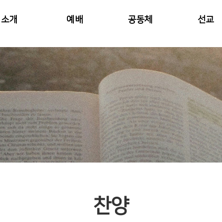
소개
예배
공동체
선교
찬양