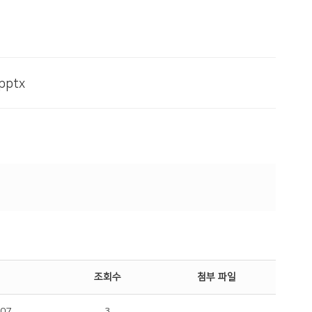
pptx
조회수
첨부 파일
-07
3