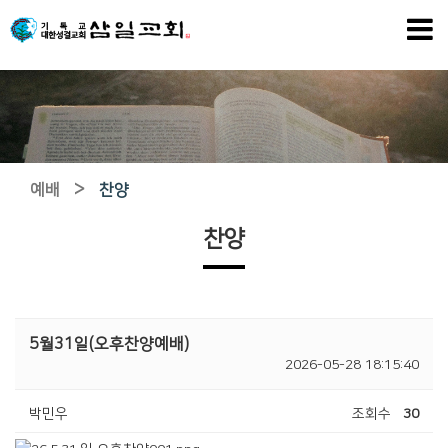
>
예배
찬양
찬양
5월31일(오후찬양예배)
2026-05-28 18:15:40
박민우
조회수
30