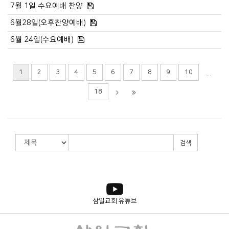
7월 1일 수요예배 찬양
6월28일(오후찬양예배)
6월 24일(수요예배)
1
2
3
4
5
6
7
8
9
10
...
18
검색
삼일교회 유튜브