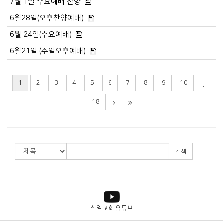
7월 1일 수요예배 찬양
6월28일(오후찬양예배)
6월 24일(수요예배)
6월21일 (주일오후예배)
1
2
3
4
5
6
7
8
9
10
...
18
검색
삼일교회 유튜브