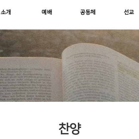
소개
예배
공동체
선교
찬양