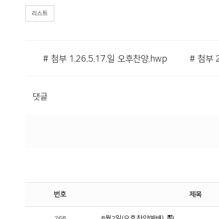
리스트
# 첨부 1.26.5.17.일 오후찬양.hwp
댓글
번호
제목
268
8월2일(오후찬양예배)